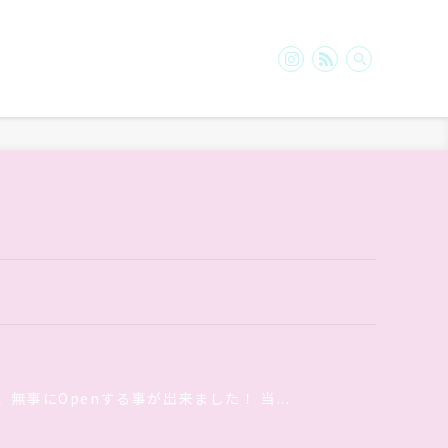
、無事にOpenする事が出来ました！ 当...